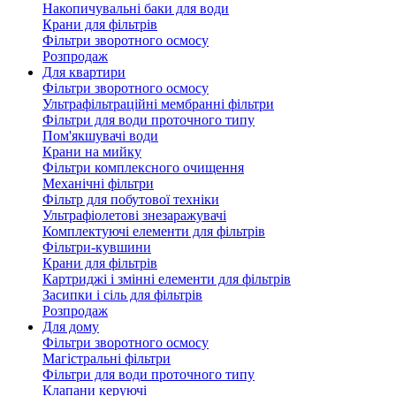
Накопичувальні баки для води
Крани для фільтрів
Фільтри зворотного осмосу
Розпродаж
Для квартири
Фільтри зворотного осмосу
Ультрафільтраційні мембранні фільтри
Фільтри для води проточного типу
Пом'якшувачі води
Крани на мийку
Фільтри комплексного очищення
Механічні фільтри
Фільтр для побутової техніки
Ультрафіолетові знезаражувачі
Комплектуючі елементи для фільтрів
Фільтри-кувшини
Крани для фільтрів
Картриджі і змінні елементи для фільтрів
Засипки і сіль для фільтрів
Розпродаж
Для дому
Фільтри зворотного осмосу
Магістральні фільтри
Фільтри для води проточного типу
Клапани керуючі