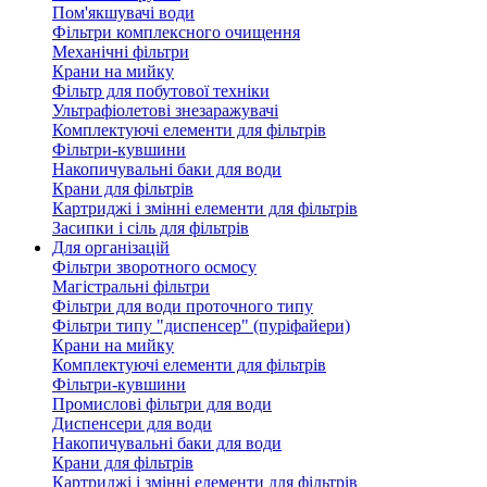
Пом'якшувачі води
Фільтри комплексного очищення
Механічні фільтри
Крани на мийку
Фільтр для побутової техніки
Ультрафіолетові знезаражувачі
Комплектуючі елементи для фільтрів
Фільтри-кувшини
Накопичувальні баки для води
Крани для фільтрів
Картриджі і змінні елементи для фільтрів
Засипки і сіль для фільтрів
Для організацій
Фільтри зворотного осмосу
Магістральні фільтри
Фільтри для води проточного типу
Фільтри типу "диспенсер" (пуріфайери)
Крани на мийку
Комплектуючі елементи для фільтрів
Фільтри-кувшини
Промислові фільтри для води
Диспенсери для води
Накопичувальні баки для води
Крани для фільтрів
Картриджі і змінні елементи для фільтрів