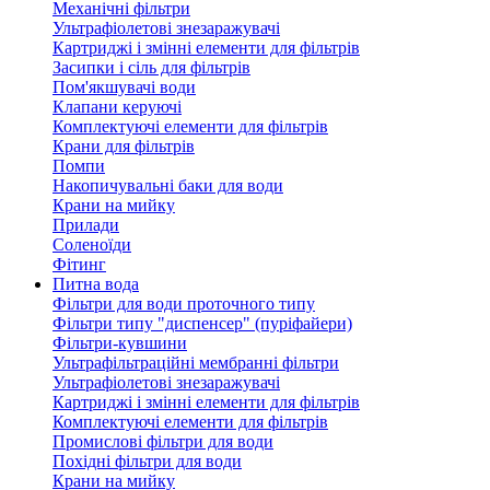
Механічні фільтри
Ультрафіолетові знезаражувачі
Картриджі і змінні елементи для фільтрів
Засипки і сіль для фільтрів
Пом'якшувачі води
Клапани керуючі
Комплектуючі елементи для фільтрів
Крани для фільтрів
Помпи
Накопичувальні баки для води
Крани на мийку
Прилади
Соленоїди
Фітинг
Питна вода
Фільтри для води проточного типу
Фільтри типу "диспенсер" (пуріфайери)
Фільтри-кувшини
Ультрафільтраційні мембранні фільтри
Ультрафіолетові знезаражувачі
Картриджі і змінні елементи для фільтрів
Комплектуючі елементи для фільтрів
Промислові фільтри для води
Похідні фільтри для води
Крани на мийку