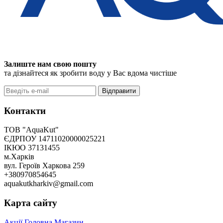
Залиште нам свою пошту
та дізнайтеся як зробити воду у Вас вдома чистіше
Відправити
Контакти
ТОВ "AquaKut"
ЄДРПОУ 14711020000025221
ІКЮО 37131455
м.Харків
вул. Героїв Харкова 259
+380970854645
aquakutkharkiv@gmail.com
Карта сайту
Акції
Головна
Магазин