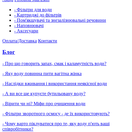
- Фільтри для води
- Картриджі до фільтрів
- Пом'якшувачі та знезалізнювальні речовини
- Наповнювачі
- Аксесуари
Оплата/Доставка
Контакти
Блог
- Про що говорить запах, смак і каламутність води?
- Яку воду повинна пити вагітна жінка
- Наслідки вживання і використання неякісної води
- А ви все ще купуєте бутильовану воду?
- Вірити чи ні? Міфи про очищення води
- Фільтри зворотного осмосу - де їх використовують?
- Чому варто піклуватися про те, яку воду п'ють ваші
співробітники?