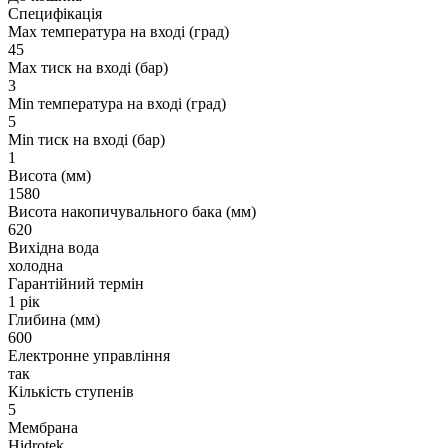
Специфікація
Max температура на вході (град)
45
Max тиск на вході (бар)
3
Min температура на вході (град)
5
Min тиск на вході (бар)
1
Висота (мм)
1580
Висота накопичувального бака (мм)
620
Вихідна вода
холодна
Гарантійний термін
1 рік
Глибина (мм)
600
Електронне управління
так
Кількість ступенів
5
Мембрана
Hidrotek