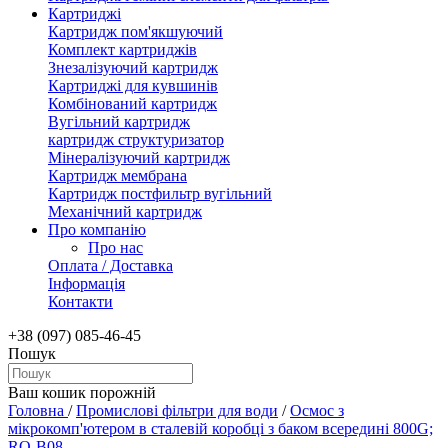
Картриджі
Картридж пом'якшуючий
Комплект картриджів
Знезалізуючий картридж
Картриджі для кувшинів
Комбінований картридж
Вугільний картридж
картридж структуризатор
Мінералізуючий картридж
Картридж мембрана
Картридж постфильтр вугільний
Механічний картридж
Про компанію
Про нас
Оплата / Доставка
Інформація
Контакти
+38 (097) 085-46-45
Пошук
Ваш кошик порожній
Головна
/
Промислові фільтри для води
/
Осмос з
мікрокомп'ютером в сталевій коробці з баком всередині 800G;
RO-B08